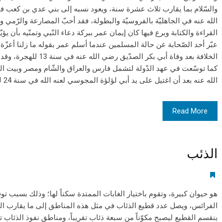
والسّلام بما يقارب ثلاث عشرة سنة، ويعود نسبه إلى بني عدي بن كعب
الله عنه في الجاهليّة بالفروسيّة والبطولة، فقد أحبّ المصارعة والرّمي وا
القراءة والكتابة وبرع فيها كان إيمان عمر ببركة دعاء النّبي وتمنّيه بأن يؤيّ
عبّر أحد الصّحابة عن حالة المسلمين عندما أسلم عمر بقوله ما زلنا أعزّ
الخلافة بعد وفاة أبي بكر الصد
كما توسّعت في عهد الدّولة لتشمل فارس والعراق والشّام ومصر وبيت ا
الله عنه بعد أن اغتيل على يد أبي لؤلؤة المجوسي لعنه الله في سنة 24 للهجرة بعد حياة حافلةٍ ب
Read More
الذئب
هو حيوان كبيرة، وتقوم باختيار الغابات الممتدة سكناً لها؛ وذلك بسبب توف
الفرائس، ويصل عدد قطيع الذئاب في مثل هذه المناطق إلى ما يقارب الع