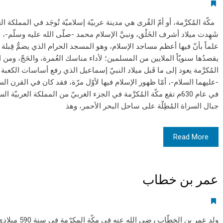
مكّة المُكرَّمة، أو أمّ القُرى هي مدينة عربيّة إسلاميّة تُوجَد في المملكة ا
علماً بأنّ فيها أعظم مساجد الإسلام، وهو المسجد الحرام الذي يضمُّ قِبلة 
يقصدُها سنويّاً الملايين من المسلمين؛ لأداء مناسك العُمرة، والحَجّ، ومن 
المُكرَّمة يعود إلى ما قَبل ميلاد النبيّ إسماعيل الذي رفع أساسات الكعبة ال
-عليهما السلام-، أمّا ظهور الإسلام فيها لأوّل مرّة، فقد كان في القرن ا
في عام 630م تقع مكّة المُكرَّمة في الجزء الغربيّ من المملكة العربيّ
جبال السراة المُطِلّة على ساحل البحر الأحمر، وهذ
Read More
عمر بن خطاب
ولد عمر بن الخطّا