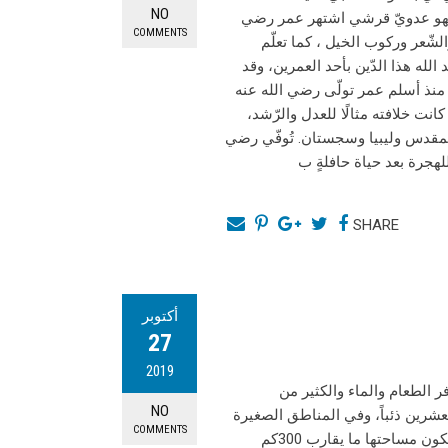
NO
 فهو عدويّ قرشي اشتهر عمر رضي
COMMENTS
لشّعر وركوب الخيل ، كما تعلّم
د الله هذا الدّين بأحد العمرين، وقد
ة منذ أسلم عمر تولّى رضي الله عنه
ّيق رضي الله عنه في سنة 13 للهجرة، وقد كانت خلافته مثالًا للعدل والرّشد،
لمقدس وليبيا وسجستان. تُوفّي رضي
SHARE
أكتوبر
27
2019
ر الطعام والماء والكثير من
NO
شرين ذئباً، وفي المناطق الصغيرة
COMMENTS
ينقسم القطيع ليصبح مكوّناً من سبعة ذئاب تقريباً، ومناطق نفوذ الذئاب تكون مساحتها ما يقارب 300كم