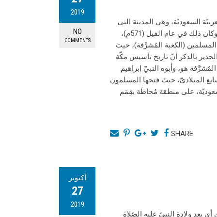
2019
لعربيّة السعوديّة، وهي المدينة التي
NO
شَهِدت ميلاد أشرف الخَلْق، ونبيَّ الإسلام محمد -صلّى الله عليه وسلّم-، وكان ذلك في عام الفيل (571م)،
COMMENTS
المسلمين (الكعبة المُشرَّفة)، حيث
الجدير بالذكر أنّ تاريخ تأسيس مكّة
مُشرَّفة هو، وأبوه النبيّ إبراهيم
لسابع الميلاديّ، حيث فتحها المسلمون
ة السعوديّة، على منطقة مُحاطَة بقِمَم
SHARE
أكتوبر
27
2019
ب رضي الله عنه في مكّة المكرّمة في سنة 590 ميلادي أي بعد ولادة النبيّ عليه الصّلاة