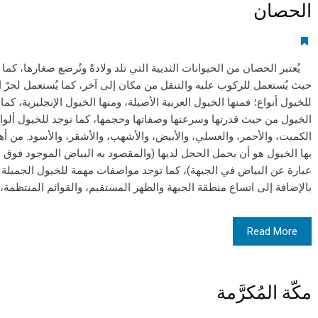
الحصان
يُعتبر الحصان من الحيوانات الثديية التي تلد ولادةً وتُرضع صغارها، كما أ
حيث يُستعمل للركوب عليه والتنقل من مكان إلى آخر، كما يُستعمل لجرّ ا
للخيول أنواع؛ فمنها الخيول العربية الأصيلة، ومنها الخيول الإنجليزية، كم
الخيول من حيث قدرتها وسرعتها وصفاتها وحجمها، كما توجد للخيول ألوان
الكميت، والأحمر، والعسلي، والأبيض، والأشهب، والأشقر، والأسود. من أه
بها الخيول هو أن يحمل الحجل لديها (والمقصود به البياض الموجود فوق ال
عبارة عن البياض في الجبهة)، كما توجد مواصفات مهمة للخيول الجميلة من
بالإضافة إلى اتساع منطقة الجبهة والظهر المستقيم، والقوائم المنتظمة
Read More
مكّة المُكرَّمة