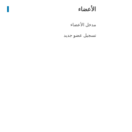
ب
ح
الأعضاء
ث
ع
مدخل الأعضاء
ن
تسجيل عضو جديد
: