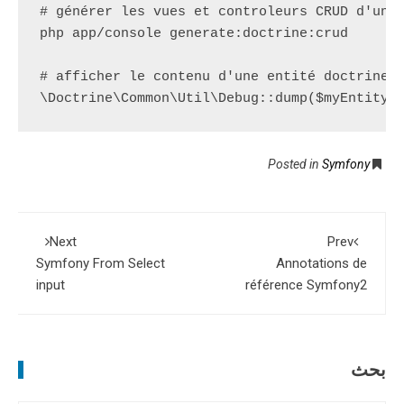
# générer les vues et controleurs CRUD d'une
php 
app/console
 generate
:
doctrine
:
crud

# afficher le contenu d'une entité doctrine,
\
Doctrine
\
Common
\
Util
\
Debug
::
dump
(
$myEntity
)
Symfony
Posted in
Next
Prev
Symfony From Select
Annotations de
input
référence Symfony2
بحث