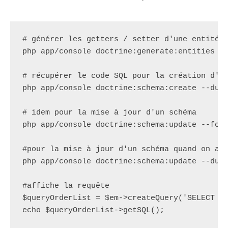
# générer les getters / setter d'une entité
php 
app/console
 doctrine
:
generate
:
entities K
# récupérer le code SQL pour la création d'u
php 
app/console
 doctrine
:
schema
:
create 
--dum
# idem pour la mise à jour d'un schéma
php 
app/console
 doctrine
:
schema
:
update 
--for
#pour la mise à jour d'un schéma quand on a 
php 
app/console
 doctrine
:
schema
:
update 
--dum
#affiche la requête
$queryOrderList
=
$em
-
>
createQuery
(
'SELECT o
echo 
$queryOrderList
-
>
getSQL()
;